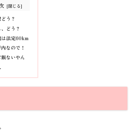
次
窟どう？
も、どう？
は法定60km
戸内なので！
ビ飯ないやん
.
。