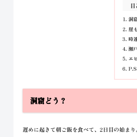
目
洞
崖
時速
瀬
エ
P.S
洞窟どう？
遅めに起きて朝ご飯を食べて、2日目の始まり