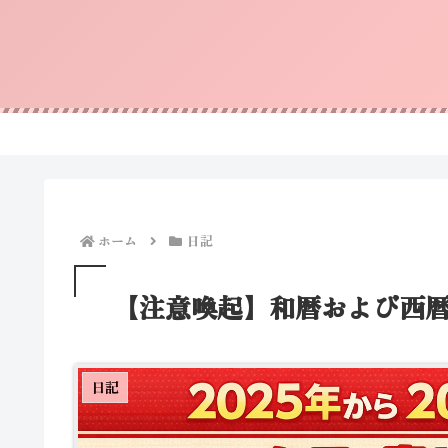
ホーム
日記
【注意喚起】和暦および西
日記