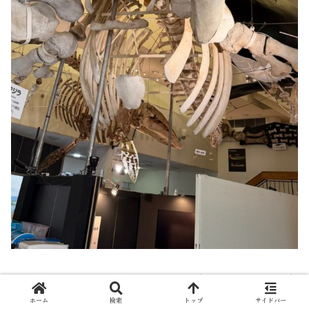
施設自体はそんなに広くないんですが見応えたっぷりの資
料が出迎えてくれますよ。
ホーム
検索
トップ
サイドバー