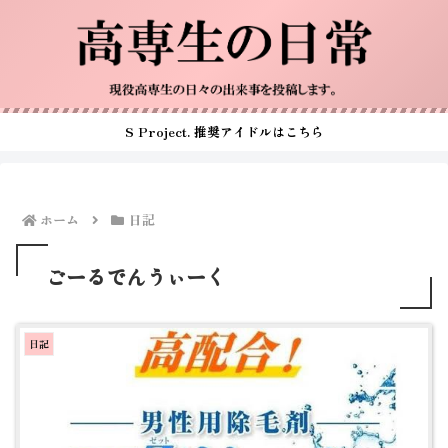
S Project. 推奨アイドルはこちら
ホーム
日記
ごーるでんうぃーく
日記