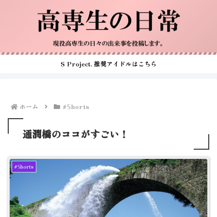
S Project. 推奨アイドルはこちら
ホーム
#𝕊horts
通潤橋のココがすごい！
#𝕊horts