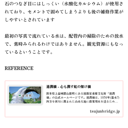
石のつなぎ目にはしっくい（水酸化カルシウム）が使用さ
れており、セメントで固めてしまうよりも後の補修作業が
しやすいとされています
最初の写真で流れている水は、配管内の掃除のための放水
で、常時みられるわけではありません。観光資源にもなっ
ているということです。
REFERENCE
通潤橋 - 心も潤す虹の架け橋
熊本県上益城郡山都町にある国指定重要文化財「通潤
橋」の公式ホームページです。通潤橋は、1854年(嘉永7)
四方を河川に囲まれた白糸大地に農業用水を送るため建
設された石造りアーチ水路橋です。この橋は、通潤用水
と呼ばれる水路の一部であり、北側のの
tsujunbridge.jp