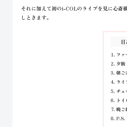
それに加えて初のi-COLのライブを見に心斎
しときます。
目
ファ
夕飯
朝ご
ライ
チェ
トイ
晩ご
P.S.