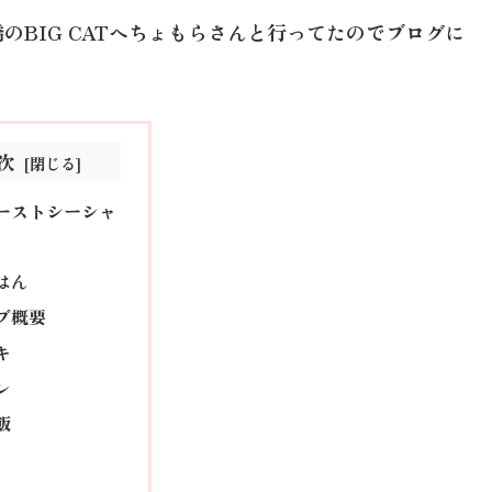
橋のBIG CATへちょもらさんと行ってたのでブログに
次
ーストシーシャ
はん
ブ概要
キ
レ
飯