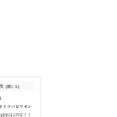
次
告
ドイツパビリオン
ねBIGLOVE！！